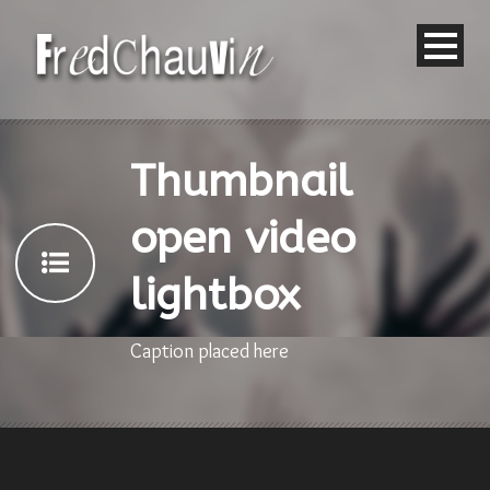
Thumbnail
open video
lightbox
Caption placed here