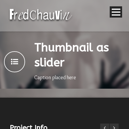
Thumbnail as
slider
Caption placed here
Project Info