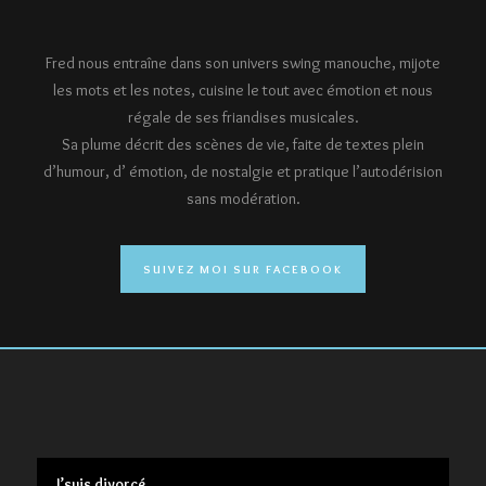
Fred nous entraîne dans son univers swing manouche, mijote
les mots et les notes, cuisine le tout avec émotion et nous
régale de ses friandises musicales.
Sa plume décrit des scènes de vie, faite de textes plein
d’humour, d’ émotion, de nostalgie et pratique l’autodérision
sans modération.
SUIVEZ MOI SUR FACEBOOK
J’suis divorcé