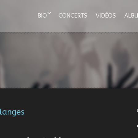
BIO
CONCERTS
VIDÉOS
ALB
llanges